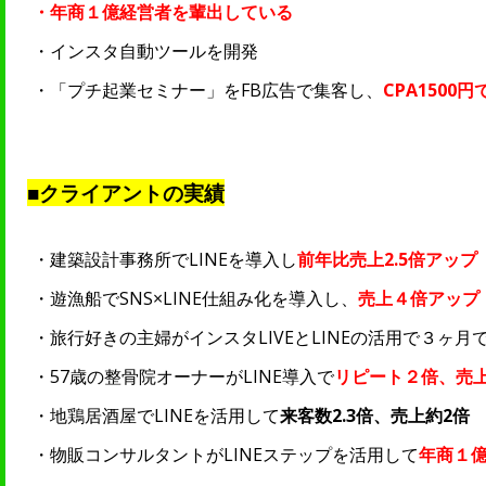
・年商１億経営者を輩出している
・インスタ自動ツールを開発
・「プチ起業セミナー」をFB広告で集客し、
CPA1500円
■クライアントの実績
・建築設計事務所でLINEを導入し
前年比売上2.5倍アップ
・遊漁船でSNS×LINE仕組み化を導入し、
売上４倍アップ
・旅行好きの主婦がインスタLIVEとLINEの活用で３ヶ月
・57歳の整骨院オーナーがLINE導入で
リピート２倍、売上
・地鶏居酒屋でLINEを活用して
来客数2.3倍、売上約2倍
・物販コンサルタントがLINEステップを活用して
年商１